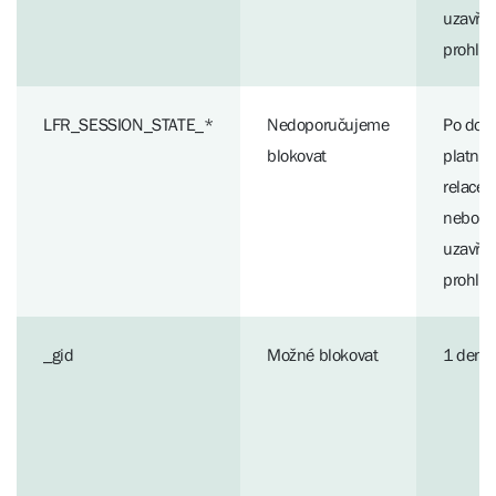
uzavřen
prohlí
LFR_SESSION_STATE_*
Nedoporučujeme
Po dob
blokovat
platnos
relace
nebo d
uzavřen
prohlí
_gid
Možné blokovat
1 den