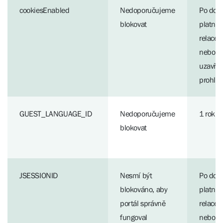
cookiesEnabled
Nedoporučujeme
Po dob
blokovat
platnos
relace
nebo d
uzavřen
prohlí
GUEST_LANGUAGE_ID
Nedoporučujeme
1 rok
blokovat
JSESSIONID
Nesmí být
Po dob
blokováno, aby
platnos
portál správně
relace
fungoval
nebo d