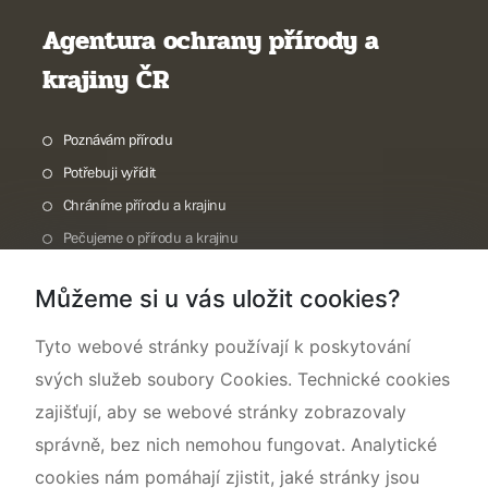
Agentura ochrany přírody a
krajiny ČR
Poznávám přírodu
Potřebuji vyřídit
Chráníme přírodu a krajinu
Pečujeme o přírodu a krajinu
Dokumentujeme přírodu
Můžeme si u vás uložit cookies?
O nás
Tyto webové stránky používají k poskytování
svých služeb soubory Cookies. Technické cookies
zajišťují, aby se webové stránky zobrazovaly
správně, bez nich nemohou fungovat. Analytické
cookies nám pomáhají zjistit, jaké stránky jsou