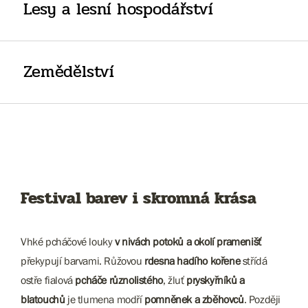
Lesy a lesní hospodářství
Zemědělství
Festival barev i skromná krása
Vhké pcháčové louky
v nivách potoků a okolí pramenišť
překypují barvami. Růžovou
rdesna hadího kořene
střídá
ostře fialová
pcháče různolistého
, žluť
pryskyřníků a
blatouchů
je tlumena modří
pomněnek a zběhovců
. Později