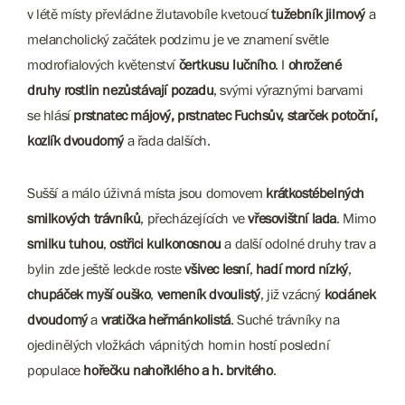
v létě místy převládne žlutavobíle kvetoucí
tužebník jilmový
a
melancholický začátek podzimu je ve znamení světle
modrofialových květenství
čertkusu lučního
. I
ohrožené
druhy rostlin nezůstávají pozadu
, svými výraznými barvami
se hlásí
prstnatec májový, prstnatec Fuchsův, starček potoční,
kozlík dvoudomý
a řada dalších.
Sušší a málo úživná místa jsou domovem
krátkostébelných
smilkových trávníků
, přecházejících ve
vřesovištní lada
. Mimo
smilku tuhou
,
ostřici kulkonosnou
a další odolné druhy trav a
bylin zde ještě leckde roste
všivec lesní
,
hadí mord nízký
,
chupáček myší ouško
,
vemeník dvoulistý
, již vzácný
kociánek
dvoudomý
a
vratička heřmánkolistá
. Suché trávníky na
ojedinělých vložkách vápnitých hornin hostí poslední
populace
hořečku nahořklého a h. brvitého
.