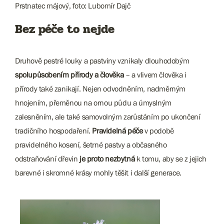
Prstnatec májový, foto: Lubomír Dajč
Bez péče to nejde
Druhově pestré louky a pastviny vznikaly dlouhodobým
spolupůsobením přírody a člověka
– a vlivem člověka i
přírody také zanikají. Nejen odvodněním, nadměrným
hnojením, přeměnou na ornou půdu a úmyslným
zalesněním, ale také samovolným zarůstáním po ukončení
tradičního hospodaření.
Pravidelná péče
v podobě
pravidelného kosení, šetrné pastvy a občasného
odstraňování dřevin
je proto nezbytná
k tomu, aby se z jejich
barevné i skromné krásy mohly těšit i další generace.