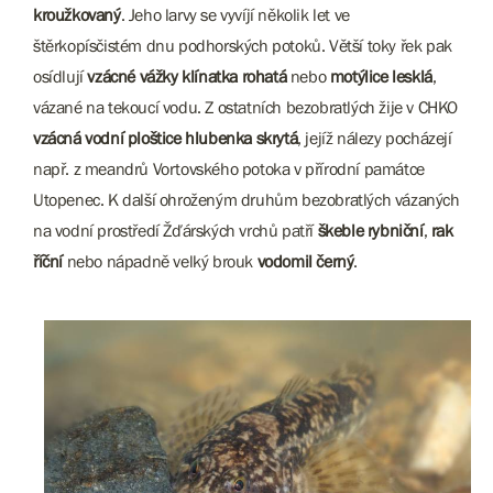
kroužkovaný
. Jeho larvy se vyvíjí několik let ve
štěrkopísčistém dnu podhorských potoků. Větší toky řek pak
osídlují
vzácné vážky klínatka rohatá
nebo
motýlice lesklá
,
vázané na tekoucí vodu. Z ostatních bezobratlých žije v CHKO
vzácná vodní ploštice hlubenka skrytá
, jejíž nálezy pocházejí
např. z meandrů Vortovského potoka v přírodní památce
Utopenec. K další ohroženým druhům bezobratlých vázaných
na vodní prostředí Žďárských vrchů patří
škeble rybniční
,
rak
říční
nebo nápadně velký brouk
vodomil černý
.