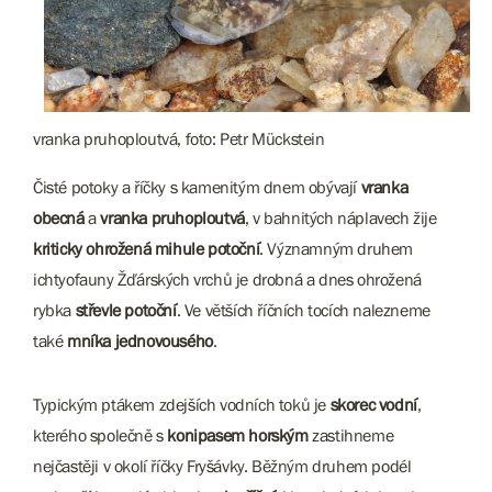
vranka pruhoploutvá, foto: Petr Mückstein
Čisté potoky a říčky s kamenitým dnem obývají
vranka
obecná
a
vranka pruhoploutvá
, v bahnitých náplavech žije
kriticky ohrožená mihule potoční
. Významným druhem
ichtyofauny Žďárských vrchů je drobná a dnes ohrožená
rybka
střevle potoční
. Ve větších říčních tocích nalezneme
také
mníka jednovousého
.
Typickým ptákem zdejších vodních toků je
skorec vodní
,
kterého společně s
konipasem horským
zastihneme
nejčastěji v okolí říčky Fryšávky. Běžným druhem podél