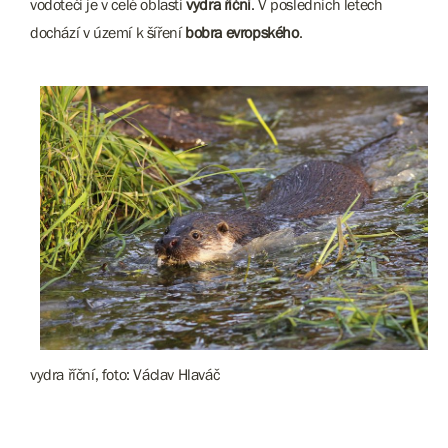
vodotečí je v celé oblasti
vydra říční
. V posledních letech
dochází v území k šíření
bobra evropského
.
vydra říční, foto: Václav Hlaváč