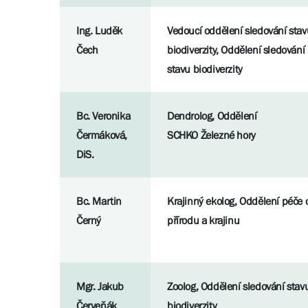
Ing. Luděk
Vedoucí oddělení sledování stav
Čech
biodiverzity, Oddělení sledování
stavu biodiverzity
Bc. Veronika
Dendrolog, Oddělení
Čermáková,
SCHKO Železné hory
DiS.
Bc. Martin
Krajinný ekolog, Oddělení péče 
Černý
přírodu a krajinu
Mgr. Jakub
Zoolog, Oddělení sledování stav
Červeňák
biodiverzity