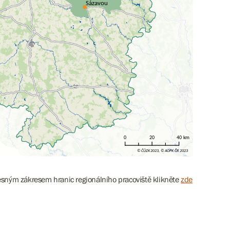
esným zákresem hranic regionálního pracoviště klikněte
zde