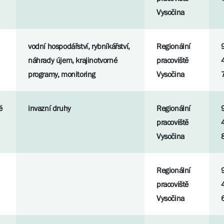
Vysočina
vodní hospodářství, rybníkářství,
Regionální
náhrady újem, krajinotvorné
pracoviště
programy, monitoring
Vysočina
é
invazní druhy
Regionální
pracoviště
Vysočina
Regionální
pracoviště
Vysočina