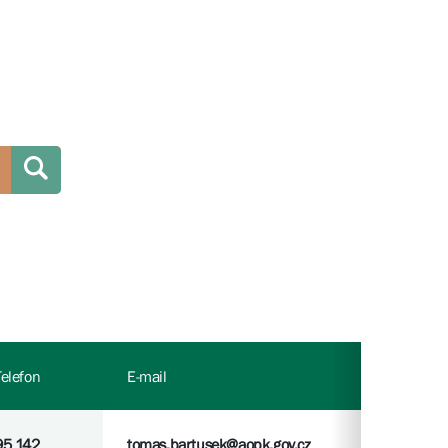
Telefon
E-mail
95 142
tomas.bartusek@aopk.gov.cz