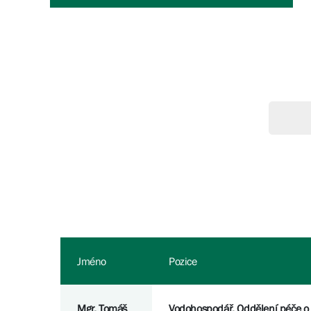
Jméno
Pozice
Mgr. Tomáš
Vodohospodář, Oddělení péče o