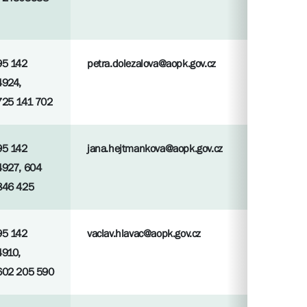
95 142
petra.dolezalova@aopk.gov.cz
4924,
725 141 702
95 142
jana.hejtmankova@aopk.gov.cz
4927, 604
846 425
95 142
vaclav.hlavac@aopk.gov.cz
4910,
602 205 590