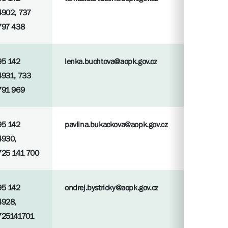
4902, 737
797 438
95 142
lenka.buchtova@aopk.gov.cz
4931, 733
791 969
95 142
pavlina.bukackova@aopk.gov.cz
4930,
725 141 700
95 142
ondrej.bystricky@aopk.gov.cz
4928,
725141701