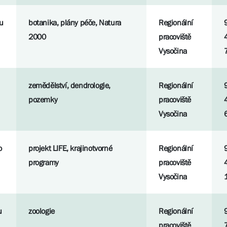
u
botanika, plány péče, Natura
Regionální
2000
pracoviště
Vysočina
zemědělství, dendrologie,
Regionální
pozemky
pracoviště
Vysočina
o
projekt LIFE, krajinotvorné
Regionální
programy
pracoviště
Vysočina
u
zoologie
Regionální
pracoviště