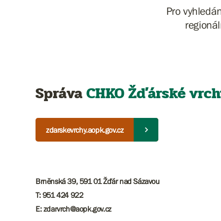
Pro vyhledá
regionál
Správa
CHKO Žďárské vrch
zdarskevrchy.aopk.gov.cz
Brněnská 39, 591 01 Žďár nad Sázavou
T: 951 424 922
E: zdarvrch@aopk.gov.cz