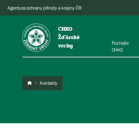
Agentura ochrany přírody a krajiny ČR
CHKO
Žďárské
Poznejte
vrchy
CHKO
Kontakty
Žďárské vrchy