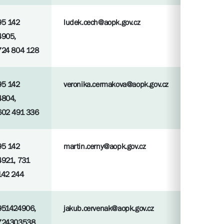
95 142
ludek.cech@aopk.gov.cz
4905,
724 804 128
95 142
veronika.cermakova@aopk.gov.cz
4804,
602 491 336
95 142
martin.cerny@aopk.gov.cz
4921, 731
142 244
951424906,
jakub.cervenak@aopk.gov.cz
724303538