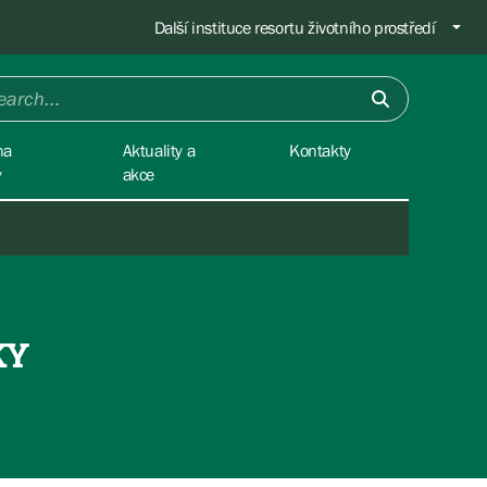
Další instituce resortu životního prostředí
na
Aktuality a
Kontakty
y
akce
KY