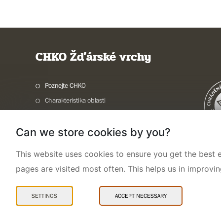
CHKO Žďárské vrchy
Poznejte CHKO
Charakteristika oblasti
Ochrana přírody
Can we store cookies by you?
Potřebuji vyřídit
Aktuality a akce
This website uses cookies to ensure you get the best e
Kontakty
pages are visited most often. This helps us in improvi
SETTINGS
ACCEPT NECESSARY
Mapa webu
Prohlášení o přístupnosti
Cookies
Snadné čtení