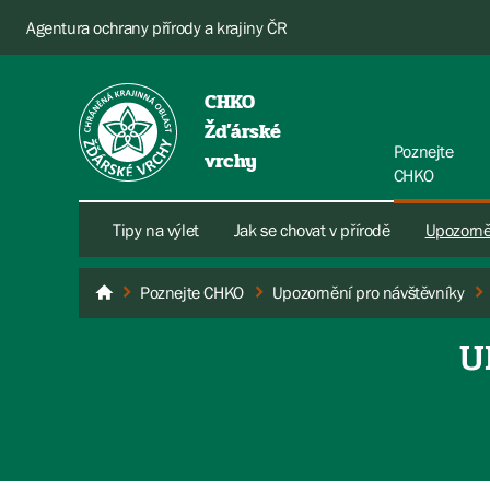
Agentura ochrany přírody a krajiny ČR
CHKO
Žďárské
Poznejte
vrchy
CHKO
Tipy na výlet
Jak se chovat v přírodě
Upozorně
Poznejte CHKO
Upozornění pro návštěvníky
Žďárské vrchy
U