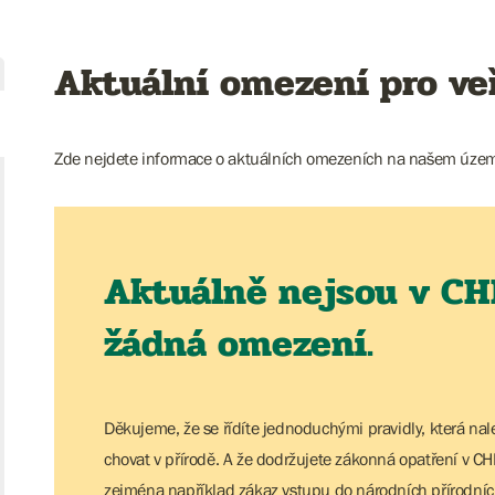
Aktuální omezení pro ve
Zde nejdete informace o aktuálních omezeních na našem územ
Aktuálně nejsou v CH
žádná omezení.
Děkujeme, že se řídíte jednoduchými pravidly, která nal
chovat v přírodě. A že dodržujete zákonná opatření v C
zejména například zákaz vstupu do národních přírodníc