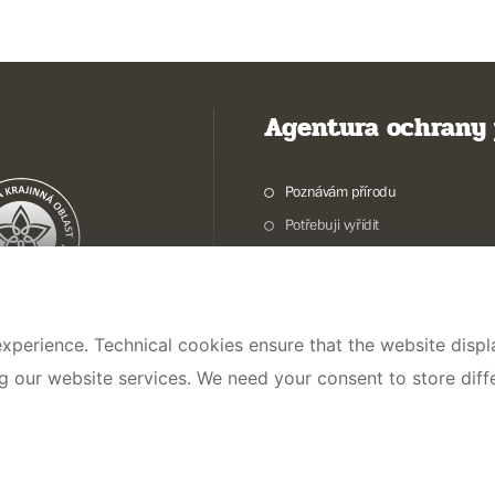
Agentura ochrany 
Poznávám přírodu
Potřebuji vyřídit
Chráníme přírodu a krajinu
Pečujeme o přírodu a krajinu
Dokumentujeme přírodu
xperience. Technical cookies ensure that the website displa
O nás
ng our website services. We need your consent to store dif
© 2026 AOPK ČR