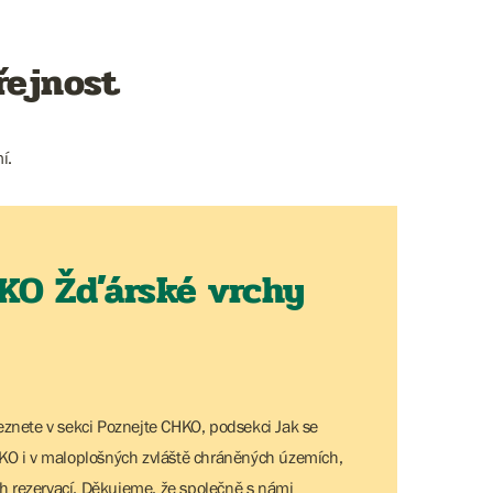
řejnost
í.
KO Žďárské vrchy
eznete v sekci Poznejte CHKO, podsekci Jak se
HKO i v maloplošných zvláště chráněných územích,
h rezervací. Děkujeme, že společně s námi