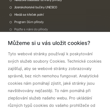
Jizerskohorské bučiny UNESCO
Hledá se křeček polní
Program Dům přírody
Pojďte s námi do přírody
Národní přírodní památka Lom ČSA
Můžeme si u vás uložit cookies?
Rok CHKO pod záštitou České komise pro UNESCO
Tyto webové stránky používají k poskytování
svých služeb soubory Cookies. Technické cookies
zajišťují, aby se webové stránky zobrazovaly
správně, bez nich nemohou fungovat. Analytické
cookies nám pomáhají zjistit, jaké stránky jsou
navštěvovány nejčastěji. To nám pomáhá při
zlepšování služeb našeho webu. Pro ukládání
různých typů cookies do vašeho prohlížeče od