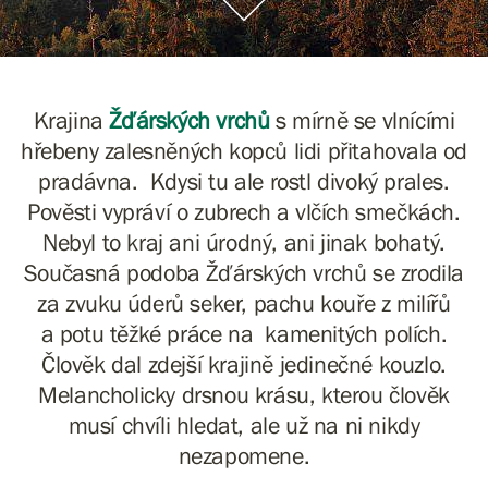
Krajina
Žďárských vrchů
s mírně se vlnícími
hřebeny zalesněných kopců lidi přitahovala od
pradávna. Kdysi tu ale rostl divoký prales.
Pověsti vypráví o zubrech a vlčích smečkách.
Nebyl to kraj ani úrodný, ani jinak bohatý.
Současná podoba Žďárských vrchů se zrodila
za zvuku úderů seker, pachu kouře z milířů
a potu těžké práce na kamenitých polích.
Člověk dal zdejší krajině jedinečné kouzlo.
Melancholicky drsnou krásu, kterou člověk
musí chvíli hledat, ale už na ni nikdy
nezapomene.