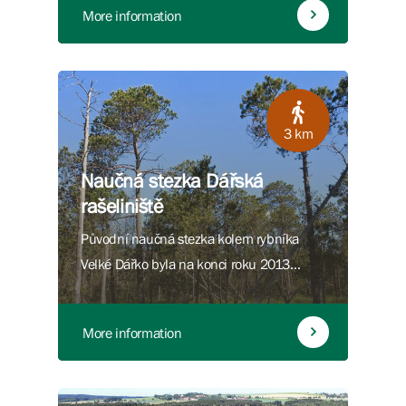
More information
3 km
Naučná stezka Dářská
rašeliniště
Původní naučná stezka kolem rybníka
Velké Dářko byla na konci roku 2013
nahrazena zcela novou stezkou v upravené
trase. Provádí jedinečným územím
More information
dářských rašelinišť a prostřednictvím 12
panelů a 2 vyhlídkových bodů seznamuje s
živou a neživou přírodou této ochranářsky