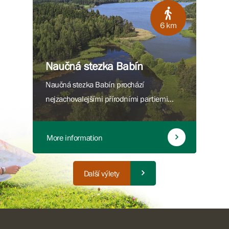
významné části Žďárských vrchů.
6 km
Naučná stezka Babín
Naučná stezka Babín prochází
nejzachovalejšími přírodními partiemi
Žďárských vrchů. Seznamuje návštěvníky s
jedinečnou a nezastupitelnou rolí lesů,
More information
rašelinišť, mokřadů a rybníků v přírodě.
Další výlety