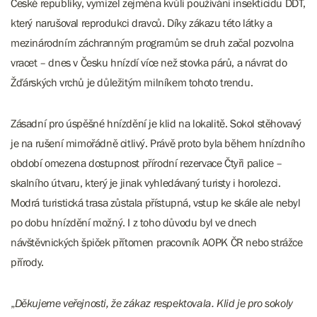
České republiky, vymizel zejména kvůli používání insekticidu DDT,
který narušoval reprodukci dravců. Díky zákazu této látky a
mezinárodním záchranným programům se druh začal pozvolna
vracet – dnes v Česku hnízdí více než stovka párů, a návrat do
Žďárských vrchů je důležitým milníkem tohoto trendu.
Zásadní pro úspěšné hnízdění je klid na lokalitě. Sokol stěhovavý
je na rušení mimořádně citlivý. Právě proto byla během hnízdního
období omezena dostupnost přírodní rezervace Čtyři palice –
skalního útvaru, který je jinak vyhledávaný turisty i horolezci.
Modrá turistická trasa zůstala přístupná, vstup ke skále ale nebyl
po dobu hnízdění možný. I z toho důvodu byl ve dnech
návštěvnických špiček přítomen pracovník AOPK ČR nebo strážce
přírody.
„
Děkujeme veřejnosti, že zákaz respektovala. Klid je pro sokoly