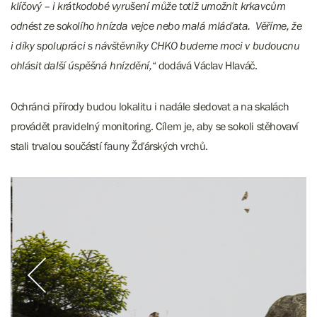
klíčový – i krátkodobé vyrušení může totiž umožnit krkavcům
odnést ze sokolího hnízda vejce nebo malá mláďata. Věříme, že
i díky spolupráci s návštěvníky CHKO budeme moci v budoucnu
ohlásit další úspěšná hnízdění,
“ dodává Václav Hlaváč.
Ochránci přírody budou lokalitu i nadále sledovat a na skalách
provádět pravidelný monitoring. Cílem je, aby se sokoli stěhovaví
stali trvalou součástí fauny Žďárských vrchů.