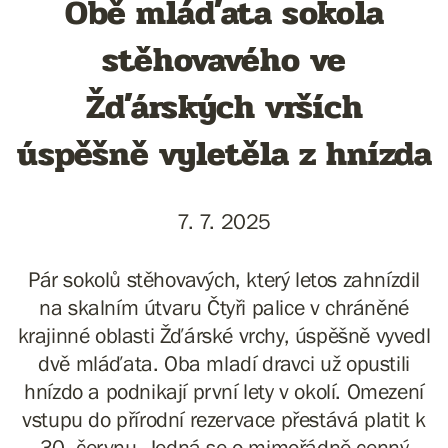
Obě mláďata sokola
stěhovavého ve
Žďárských vrších
úspěšně vyletěla z hnízda
7. 7. 2025
Pár sokolů stěhovavých, který letos zahnízdil
na skalním útvaru Čtyři palice v chráněné
krajinné oblasti Žďárské vrchy, úspěšně vyvedl
dvě mláďata. Oba mladí dravci už opustili
hnízdo a podnikají první lety v okolí. Omezení
vstupu do přírodní rezervace přestává platit k
30. červnu. Jedná se o mimořádně cenný