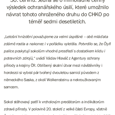
výsledek ochranářského úsilí, které umožnilo
návrat tohoto ohroženého druhu do CHKO po
téměř sedmi desetiletích.
„L
etošní hnízdění považujeme za velmi úspěšné – obě mláďata
zdárně rostla a nakonec i v pořádku vyletěla. Potvrdilo se, že Čtyři
palice poskytují sokolům vhodné prostředí s dostatkem klidu i
potravních zdrojů,
“ uvádí Václav Hlaváč z Agentury ochrany
přírody a krajiny ČR. Oblíbený skalní útvar mezi návštěvníky i
horolezci si vybral pár tvořený dvouletou samicí původem z
německého Saska, z okolí Wolkensteinu a nekroužkovaným
samcem.
Sokol stěhovavý patří k vrcholovým predátorům a indikátorům
zdravé přírody. V polovině 20. století z velké části Evropy, včetně