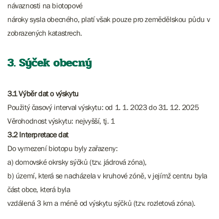
návaznosti na biotopové
nároky sysla obecného, platí však pouze pro zemědělskou půdu v
zobrazených katastrech.
3. Sýček obecný
3.1 Výběr dat o výskytu
Použitý časový interval výskytu: od 1. 1. 2023 do 31. 12. 2025
Věrohodnost výskytu: nejvyšší, tj. 1
3.2 Interpretace dat
Do vymezení biotopu byly zařazeny:
a) domovské okrsky sýčků (tzv. jádrová zóna),
b) území, která se nacházela v kruhové zóně, v jejímž centru byla
část obce, která byla
vzdálená 3 km a méně od výskytu sýčků (tzv. rozletová zóna).