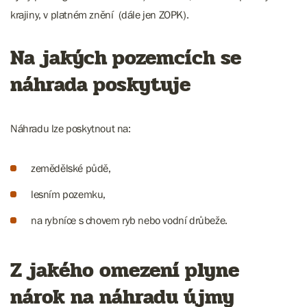
krajiny, v platném znění (dále jen ZOPK).
Na jakých pozemcích se
náhrada poskytuje
Náhradu lze poskytnout na:
zemědělské půdě,
lesním pozemku,
na rybníce s chovem ryb nebo vodní drůbeže.
Z jakého omezení plyne
nárok na náhradu újmy