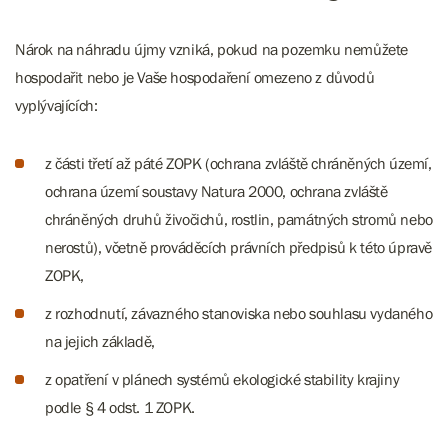
Nárok na náhradu újmy vzniká, pokud na pozemku nemůžete
hospodařit nebo je Vaše hospodaření omezeno z důvodů
vyplývajících:
z části třetí až páté ZOPK (ochrana zvláště chráněných území,
ochrana území soustavy Natura 2000, ochrana zvláště
chráněných druhů živočichů, rostlin, památných stromů nebo
nerostů), včetně prováděcích právních předpisů k této úpravě
ZOPK,
z rozhodnutí, závazného stanoviska nebo souhlasu vydaného
na jejich základě,
z opatření v plánech systémů ekologické stability krajiny
podle § 4 odst. 1 ZOPK.