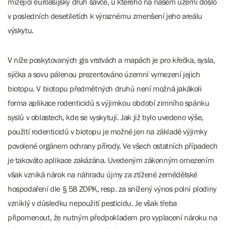
mizející euroasijský druh savce, u kterého na našem území došlo
v posledních desetiletích k výraznému zmenšení jeho areálu
výskytu.
V níže poskytovaných gis vrstvách a mapách je pro křečka, sysla,
sýčka a sovu pálenou prezentováno územní vymezení jejich
biotopu. V biotopu předmětných druhů není možná jakákoli
forma aplikace rodenticidů s výjimkou období zimního spánku
syslů v oblastech, kde se vyskytují. Jak již bylo uvedeno výše,
použití rodenticidů v biotopu je možné jen na základě výjimky
povolené orgánem ochrany přírody. Ve všech ostatních případech
je takováto aplikace zakázána. Uvedeným zákonným omezením
však vzniká nárok na náhradu újmy za ztížené zemědělské
hospodaření dle § 58 ZOPK, resp. za snížený výnos polní plodiny
vzniklý v důsledku nepoužití pesticidu. Je však třeba
připomenout, že nutným předpokladem pro vyplacení nároku na