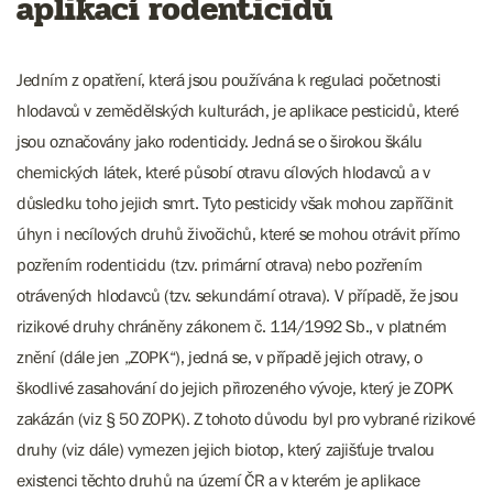
aplikací rodenticidů
Jedním z opatření, která jsou používána k regulaci početnosti
hlodavců v zemědělských kulturách, je aplikace pesticidů, které
jsou označovány jako rodenticidy. Jedná se o širokou škálu
chemických látek, které působí otravu cílových hlodavců a v
důsledku toho jejich smrt. Tyto pesticidy však mohou zapříčinit
úhyn i necílových druhů živočichů, které se mohou otrávit přímo
pozřením rodenticidu (tzv. primární otrava) nebo pozřením
otrávených hlodavců (tzv. sekundární otrava). V případě, že jsou
rizikové druhy chráněny zákonem č. 114/1992 Sb., v platném
znění (dále jen „ZOPK“), jedná se, v případě jejich otravy, o
škodlivé zasahování do jejich přirozeného vývoje, který je ZOPK
zakázán (viz § 50 ZOPK). Z tohoto důvodu byl pro vybrané rizikové
druhy (viz dále) vymezen jejich biotop, který zajišťuje trvalou
existenci těchto druhů na území ČR a v kterém je aplikace