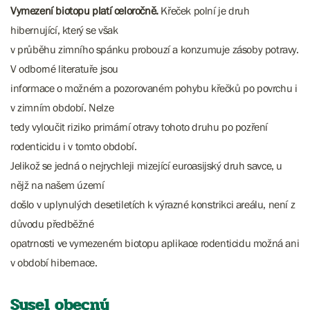
Vymezení biotopu platí celoročně.
Křeček polní je druh
hibernující, který se však
v průběhu zimního spánku probouzí a konzumuje zásoby potravy.
V odborné literatuře jsou
informace o možném a pozorovaném pohybu křečků po povrchu i
v zimním období. Nelze
tedy vyloučit riziko primární otravy tohoto druhu po pozření
rodenticidu i v tomto období.
Jelikož se jedná o nejrychleji mizející euroasijský druh savce, u
nějž na našem území
došlo v uplynulých desetiletích k výrazné konstrikci areálu, není z
důvodu předběžné
opatrnosti ve vymezeném biotopu aplikace rodenticidu možná ani
v období hibernace.
Sysel obecný