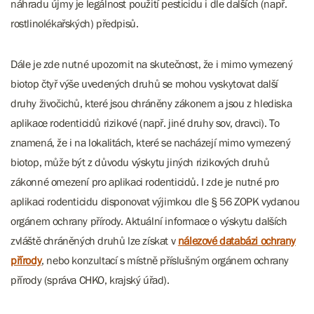
náhradu újmy je legálnost použití pesticidu i dle dalších (např.
rostlinolékařských) předpisů.
Dále je zde nutné upozornit na skutečnost, že i mimo vymezený
biotop čtyř výše uvedených druhů se mohou vyskytovat další
druhy živočichů, které jsou chráněny zákonem a jsou z hlediska
aplikace rodenticidů rizikové (např. jiné druhy sov, dravci). To
znamená, že i na lokalitách, které se nacházejí mimo vymezený
biotop, může být z důvodu výskytu jiných rizikových druhů
zákonné omezení pro aplikaci rodenticidů. I zde je nutné pro
aplikaci rodenticidu disponovat výjimkou dle § 56 ZOPK vydanou
orgánem ochrany přírody. Aktuální informace o výskytu dalších
zvláště chráněných druhů lze získat v
nálezové databázi ochrany
přírody
, nebo konzultací s místně příslušným orgánem ochrany
přírody (správa CHKO, krajský úřad).