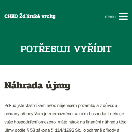
CHKO Žďárské vrchy
menu
POTŘEBUJI VYŘÍDIT
Náhrada újmy
Pokud jste vlastníkem nebo nájemcem pozemku a z důvodu
ochrany přírody Vám je znemožněno na něm hospodařit nebo je
vaše hospodaření omezeno, máte nárok na finanční náhradu této
újmy podle § 58 zákona č. 114/1992 Sb., o ochraně přírody a