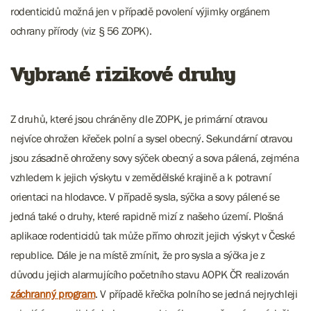
rodenticidů možná jen v případě povolení výjimky orgánem
ochrany přírody (viz § 56 ZOPK).
Vybrané rizikové druhy
Z druhů, které jsou chráněny dle ZOPK, je primární otravou
nejvíce ohrožen křeček polní a sysel obecný. Sekundární otravou
jsou zásadně ohroženy sovy sýček obecný a sova pálená, zejména
vzhledem k jejich výskytu v zemědělské krajině a k potravní
orientaci na hlodavce. V případě sysla, sýčka a sovy pálené se
jedná také o druhy, které rapidně mizí z našeho území. Plošná
aplikace rodenticidů tak může přímo ohrozit jejich výskyt v České
republice. Dále je na místě zmínit, že pro sysla a sýčka je z
důvodu jejich alarmujícího početního stavu AOPK ČR realizován
záchranný program
. V případě křečka polního se jedná nejrychleji