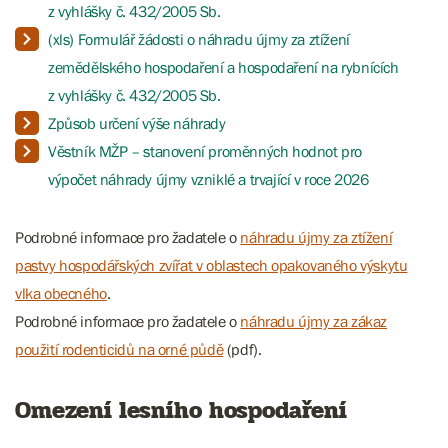
z vyhlášky č. 432/2005 Sb.
(xls) Formulář žádosti o náhradu újmy za ztížení
zemědělského hospodaření a hospodaření na rybnících
z vyhlášky č. 432/2005 Sb.
Způsob určení výše náhrady
Věstník MŽP – stanovení proměnných hodnot pro
výpočet náhrady újmy vzniklé a trvající v roce 2026
Podrobné informace pro žadatele o
náhradu újmy za ztížení
pastvy hospodářských zvířat v oblastech opakovaného výskytu
vlka obecného
.
Podrobné informace pro žadatele o
náhradu újmy za zákaz
použití rodenticidů na orné půdě
(pdf).
Omezení lesního hospodaření