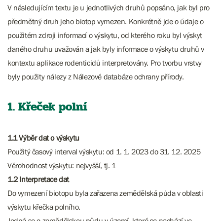
V následujícím textu je u jednotlivých druhů popsáno, jak byl pro
předmětný druh jeho biotop vymezen. Konkrétně jde o údaje o
použitém zdroji informací o výskytu, od kterého roku byl výskyt
daného druhu uvažován a jak byly informace o výskytu druhů v
kontextu aplikace rodenticidů interpretovány. Pro tvorbu vrstvy
byly použity nálezy z Nálezové databáze ochrany přírody.
1. Křeček polní
1.1 Výběr dat o výskytu
Použitý časový interval výskytu: od 1. 1. 2023 do 31. 12. 2025
Věrohodnost výskytu: nejvyšší, tj. 1
1.2 Interpretace dat
Do vymezení biotopu byla zařazena zemědělská půda v oblasti
výskytu křečka polního.
Jedná se o zemědělskou půdu v území, které se nachází ve