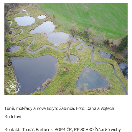
Tůně, mokřady a nové koryto Žabince. Foto: Dana a Vojtěch
Kodetovi
Kontakt: Tomáš Bartůšek, AOPK ČR, RP SCHKO Žďárské vrchy