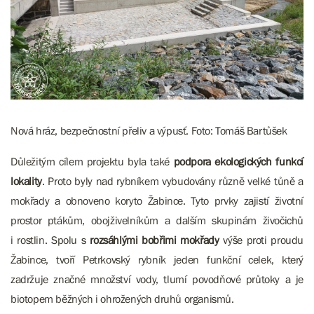
Nová hráz, bezpečnostní přeliv a výpusť. Foto: Tomáš Bartůšek
Důležitým cílem projektu byla také
podpora ekologických funkcí
lokality
. Proto byly nad rybníkem vybudovány různě velké tůně a
mokřady a obnoveno koryto Žabince. Tyto prvky zajistí životní
prostor ptákům, obojživelníkům a dalším skupinám živočichů
i rostlin. Spolu s
rozsáhlými bobřimi mokřady
výše proti proudu
Žabince, tvoří Petrkovský rybník jeden funkční celek, který
zadržuje značné množství vody, tlumí povodňové průtoky a je
biotopem běžných i ohrožených druhů organismů.