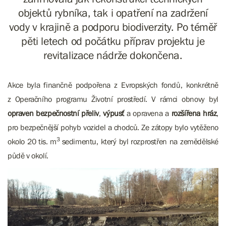
objektů rybníka, tak i opatření na zadržení
vody v krajině a podporu biodiverzity. Po téměř
pěti letech od počátku příprav projektu je
revitalizace nádrže dokončena.
Akce byla finančně podpořena z Evropských fondů, konkrétně
z Operačního programu Životní prostředí. V rámci obnovy byl
opraven bezpečnostní přeliv
,
výpusť
a opravena a
rozšířena hráz
,
pro bezpečnější pohyb vozidel a chodců. Ze zátopy bylo vytěženo
3
okolo 20 tis. m
sedimentu, který byl rozprostřen na zemědělské
půdě v okolí.