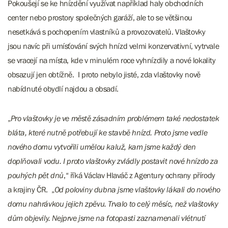
Pokoušejí se ke hnízdění využívat například haly obchodních
center nebo prostory společných garáží, ale to se většinou
nesetkává s pochopením vlastníků a provozovatelů. Vlaštovky
jsou navíc při umísťování svých hnízd velmi konzervativní, vytrvale
se vracejí na místa, kde v minulém roce vyhnízdily a nové lokality
obsazují jen obtížně. I proto nebylo jisté, zda vlaštovky nově
nabídnuté obydlí najdou a obsadí.
„
Pro vlaštovky je ve městě zásadním problémem také nedostatek
bláta, které nutně potřebují ke stavbě hnízd. Proto jsme vedle
nového domu vytvořili umělou kaluž, kam jsme každý den
doplňovali vodu. I proto vlaštovky zvládly postavit nové hnízdo za
pouhých pět dnů
,“ říká Václav Hlaváč z Agentury ochrany přírody
a krajiny ČR. „
Od poloviny dubna jsme vlaštovky lákali do nového
domu nahrávkou jejich zpěvu. Trvalo to celý měsíc, než vlaštovky
dům objevily. Nejprve jsme na fotopasti zaznamenali vlétnutí