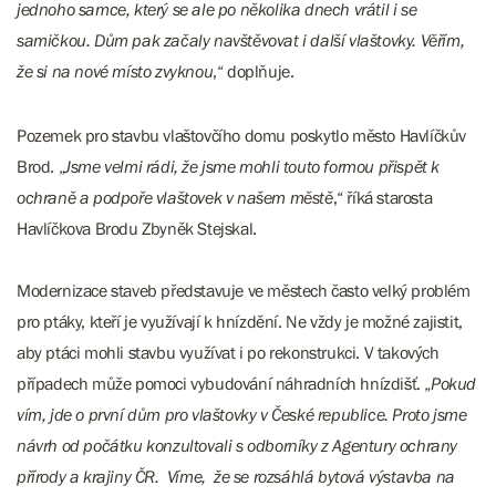
jednoho samce, který se ale po několika dnech vrátil i se
samičkou. Dům pak začaly navštěvovat i další vlaštovky. Věřím,
že si na nové místo zvyknou
,“ doplňuje.
Pozemek pro stavbu vlaštovčího domu poskytlo město Havlíčkův
Brod. „
Jsme velmi rádi, že jsme mohli touto formou přispět k
ochraně a podpoře vlaštovek v našem městě
,“ říká starosta
Havlíčkova Brodu Zbyněk Stejskal.
Modernizace staveb představuje ve městech často velký problém
pro ptáky, kteří je využívají k hnízdění. Ne vždy je možné zajistit,
aby ptáci mohli stavbu využívat i po rekonstrukci. V takových
případech může pomoci vybudování náhradních hnízdišť. „
Pokud
vím, jde o první dům pro vlaštovky v České republice. Proto jsme
návrh od počátku konzultovali s odborníky z Agentury ochrany
přírody a krajiny ČR. Víme, že se rozsáhlá bytová výstavba na