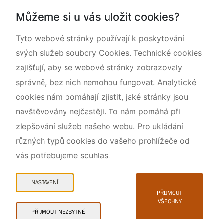
Dokumentujeme přírodu
Můžeme si u vás uložit cookies?
O nás
Tyto webové stránky používají k poskytování
svých služeb soubory Cookies. Technické cookies
zajišťují, aby se webové stránky zobrazovaly
správně, bez nich nemohou fungovat. Analytické
cookies nám pomáhají zjistit, jaké stránky jsou
navštěvovány nejčastěji. To nám pomáhá při
zlepšování služeb našeho webu. Pro ukládání
různých typů cookies do vašeho prohlížeče od
vás potřebujeme souhlas.
Mapa webu
Prohlášení o přístupnosti
NASTAVENÍ
Cookies
PŘIJMOUT
VŠECHNY
Snadné čtení
PŘIJMOUT NEZBYTNÉ