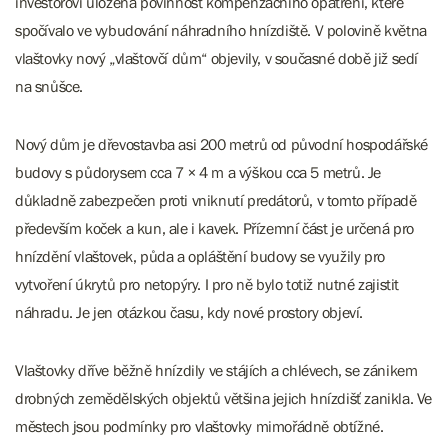
investorovi uložena povinnost kompenzačního opatření, které
spočívalo ve vybudování náhradního hnízdiště. V polovině května
vlaštovky nový „vlaštovčí dům“ objevily, v současné době již sedí
na snůšce.
Nový dům je dřevostavba asi 200 metrů od původní hospodářské
budovy s půdorysem cca 7
×
4 m a výškou cca 5 metrů. Je
důkladně zabezpečen proti vniknutí predátorů, v tomto případě
především koček a kun, ale i kavek. Přízemní část je určená pro
hnízdění vlaštovek, půda a opláštění budovy se využily pro
vytvoření úkrytů pro netopýry. I pro ně bylo totiž nutné zajistit
náhradu. Je jen otázkou času, kdy nové prostory objeví.
Vlaštovky dříve běžně hnízdily ve stájích a chlévech, se zánikem
drobných zemědělských objektů většina jejich hnízdišť zanikla. Ve
městech jsou podmínky pro vlaštovky mimořádně obtížné.