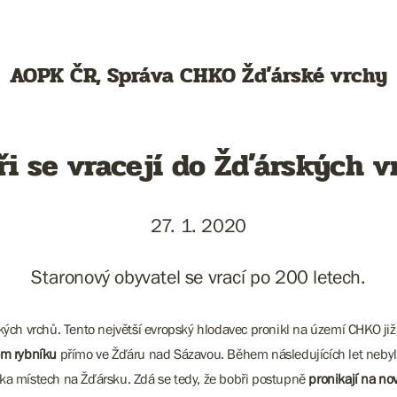
AOPK ČR, Správa CHKO Žďárské vrchy
ři se vracejí do Žďárských v
27. 1. 2020
Staronový obyvatel se vrací po 200 letech.
ých vrchů. Tento největší evropský hlodavec pronikl na území CHKO ji
ém rybníku
přímo ve Žďáru nad Sázavou. Během následujících let nebyl
ika místech na Žďársku. Zdá se tedy, že bobři postupně
pronikají na nov