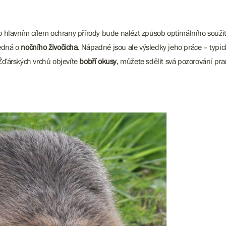
to hlavním cílem ochrany přírody bude nalézt způsob optimálního soužití
jedná o
nočního živočicha
. Nápadné jsou ale výsledky jeho práce – typi
Žďárských vrchů objevíte
bobří okusy
, můžete sdělit svá pozorování p