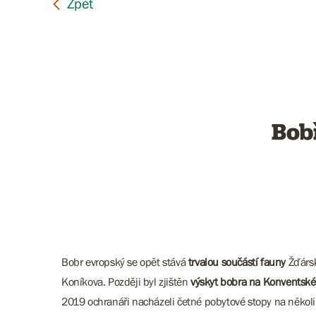
Bob
Bobr evropský se opět stává
trvalou součástí fauny
Žďársk
Koníkova. Později byl zjištěn
výskyt bobra na Konventsk
2019 ochranáři nacházeli četné pobytové stopy na někol