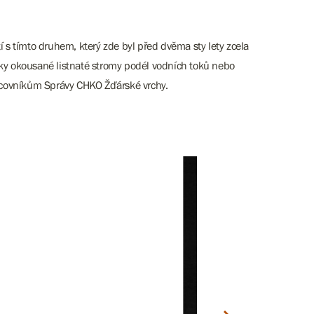
 s tímto druhem, který zde byl před dvěma sty lety zcela
cky okousané listnaté stromy podél vodních toků nebo
racovníkům Správy CHKO Žďárské vrchy.