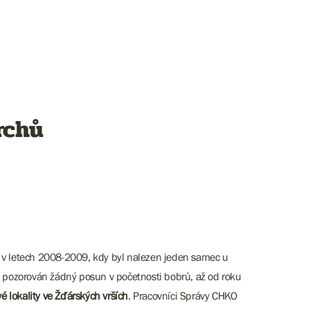
rchů
ž v letech 2008-2009, kdy byl nalezen jeden samec u
 pozorován žádný posun v početnosti bobrů, až od roku
é lokality ve Žďárských vrších
. Pracovníci Správy CHKO